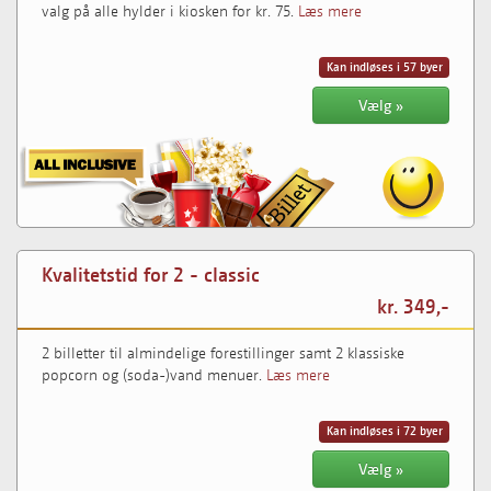
valg på alle hylder i kiosken for kr. 75.
Læs mere
Kan indløses i 57 byer
Vælg »
Kvalitetstid for 2 - classic
kr. 349,-
2 billetter til almindelige forestillinger samt 2 klassiske
popcorn og (soda-)vand menuer.
Læs mere
Kan indløses i 72 byer
Vælg »