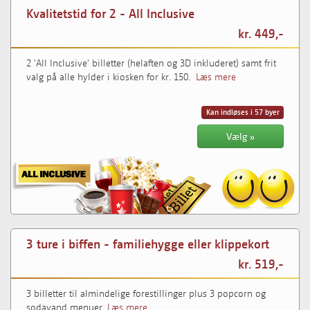
Kvalitetstid for 2 - All Inclusive
kr. 449,-
2 'All Inclusive' billetter (helaften og 3D inkluderet) samt frit
valg på alle hylder i kiosken for kr. 150.
Læs mere
Kan indløses i 57 byer
Vælg »
3 ture i biffen - familiehygge eller klippekort
kr. 519,-
3 billetter til almindelige forestillinger plus 3 popcorn og
sodavand menuer.
Læs mere