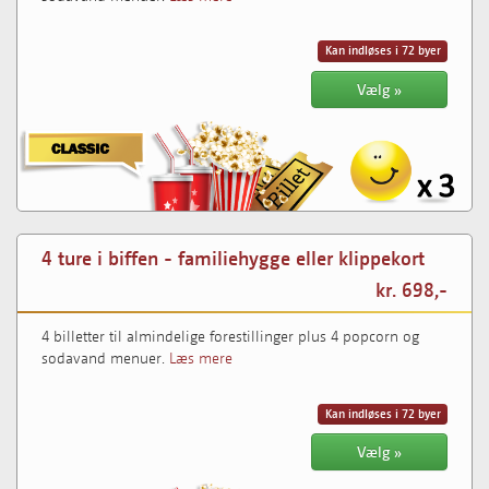
Kan indløses i 72 byer
Vælg »
4 ture i biffen - familiehygge eller klippekort
kr. 698,-
4 billetter til almindelige forestillinger plus 4 popcorn og
sodavand menuer.
Læs mere
Kan indløses i 72 byer
Vælg »