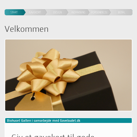
Velkommen
Biohuset Galten
i samarbejde med Gavebudet.dk
Giv et gavekort til gode