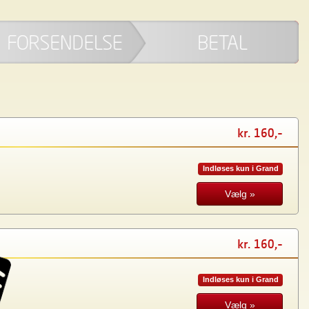
kr. 160,-
Indløses kun i Grand
Vælg »
kr. 160,-
Indløses kun i Grand
Vælg »