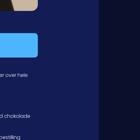
r over hele
med chokolade
estilling