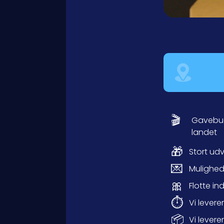
🎬
Gavebud
landet
🎁
Stort ud
💌
Mulighed 
🎀
Flotte i
⏱️
Vi levere
📦
Vi levere