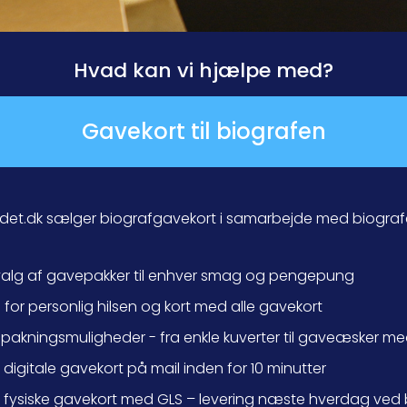
Hvad kan vi hjælpe med?
Gavekort til biografen
et.dk sælger biografgavekort i samarbejde med biografe
valg af gavepakker til enhver smag og pengepung
for personlig hilsen og kort med alle gavekort
ndpakningsmuligheder - fra enkle kuverter til gaveæsker 
r digitale gavekort på mail inden for 10 minutter
r fysiske gavekort med GLS – levering næste hverdag ved b