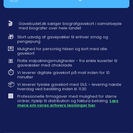
🎬
Gavebudet.dk sælger biografgavekort i samarbejde
med biografer over hele landet
🎁
Stort udvalg af gavepakker til enhver smag og
pengepung
💌
Mulighed for personlig hilsen og kort med alle
gavekort
🎀
Flotte indpakningsmuligheder - fra enkle kuverter til
gaveæsker med chokolade
⏱️
Vi leverer digitale gavekort på mail inden for 10
minutter
📦
Vi leverer fysiske gavekort med GLS – levering næste
hverdag ved bestilling inden kl. 11:30
🏢
Professionelle firmagaver med mulighed for større
ordrer, hjælp til distribution og faktura betaling.
Læs
mere om vores erhvers løsninger her
.