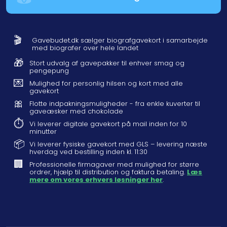
🎬
Gavebudet.dk sælger biografgavekort i samarbejde
med biografer over hele landet
🎁
Stort udvalg af gavepakker til enhver smag og
pengepung
💌
Mulighed for personlig hilsen og kort med alle
gavekort
🎀
Flotte indpakningsmuligheder - fra enkle kuverter til
gaveæsker med chokolade
⏱️
Vi leverer digitale gavekort på mail inden for 10
minutter
📦
Vi leverer fysiske gavekort med GLS – levering næste
hverdag ved bestilling inden kl. 11:30
🏢
Professionelle firmagaver med mulighed for større
ordrer, hjælp til distribution og faktura betaling.
Læs
mere om vores erhvers løsninger her
.