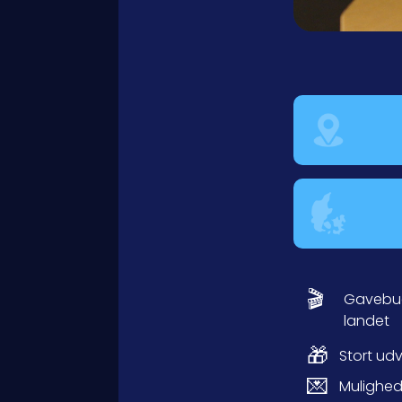
🎬
Gavebud
landet
🎁
Stort ud
💌
Mulighed 