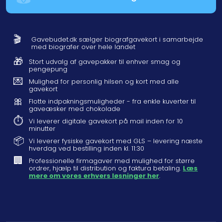
🎬
Gavebudet.dk sælger biografgavekort i samarbejde
med biografer over hele landet
🎁
Stort udvalg af gavepakker til enhver smag og
pengepung
💌
Mulighed for personlig hilsen og kort med alle
gavekort
🎀
Flotte indpakningsmuligheder - fra enkle kuverter til
gaveæsker med chokolade
⏱️
Vi leverer digitale gavekort på mail inden for 10
minutter
📦
Vi leverer fysiske gavekort med GLS – levering næste
hverdag ved bestilling inden kl. 11:30
🏢
Professionelle firmagaver med mulighed for større
ordrer, hjælp til distribution og faktura betaling.
Læs
mere om vores erhvers løsninger her
.