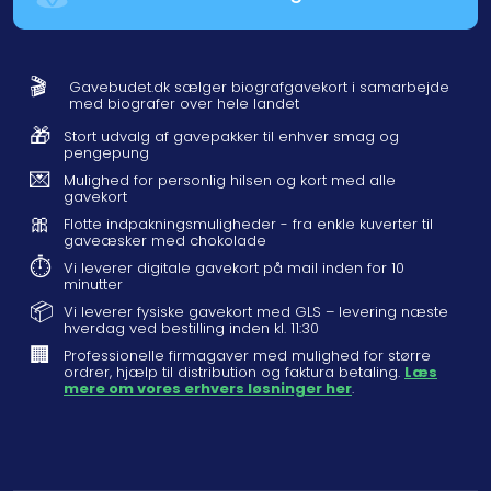
🎬
Gavebudet.dk sælger biografgavekort i samarbejde
med biografer over hele landet
🎁
Stort udvalg af gavepakker til enhver smag og
pengepung
💌
Mulighed for personlig hilsen og kort med alle
gavekort
🎀
Flotte indpakningsmuligheder - fra enkle kuverter til
gaveæsker med chokolade
⏱️
Vi leverer digitale gavekort på mail inden for 10
minutter
📦
Vi leverer fysiske gavekort med GLS – levering næste
hverdag ved bestilling inden kl. 11:30
🏢
Professionelle firmagaver med mulighed for større
ordrer, hjælp til distribution og faktura betaling.
Læs
mere om vores erhvers løsninger her
.