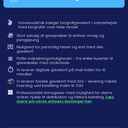
🎬
Gavebudet.dk sælger biografgavekort i samarbejde
med biografer over hele landet
🎁
Stort udvalg af gavepakker til enhver smag og
pengepung
💌
Mulighed for personlig hilsen og kort med alle
gavekort
🎀
Flotte indpakningsmuligheder - fra enkle kuverter til
gaveæsker med chokolade
⏱️
Vi leverer digitale gavekort på mail inden for 10
minutter
📦
Vi leverer fysiske gavekort med GLS – levering næste
hverdag ved bestilling inden kl. 11:30
🏢
Professionelle firmagaver med mulighed for større
ordrer, hjælp til distribution og faktura betaling.
Læs
mere om vores erhvers løsninger her
.