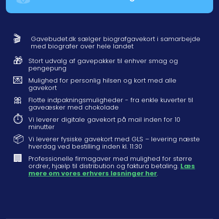
🎬
Gavebudet.dk sælger biografgavekort i samarbejde
med biografer over hele landet
🎁
Stort udvalg af gavepakker til enhver smag og
pengepung
💌
Mulighed for personlig hilsen og kort med alle
gavekort
🎀
Flotte indpakningsmuligheder - fra enkle kuverter til
gaveæsker med chokolade
⏱️
Vi leverer digitale gavekort på mail inden for 10
minutter
📦
Vi leverer fysiske gavekort med GLS – levering næste
hverdag ved bestilling inden kl. 11:30
🏢
Professionelle firmagaver med mulighed for større
ordrer, hjælp til distribution og faktura betaling.
Læs
mere om vores erhvers løsninger her
.