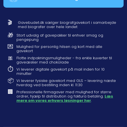
🎬
Gavebudet.dk sælger biografgavekort i samarbejde
med biografer over hele landet
🎁
Stort udvalg af gavepakker til enhver smag og
pengepung
💌
Mulighed for personlig hilsen og kort med alle
gavekort
🎀
Flotte indpakningsmuligheder - fra enkle kuverter til
gaveæsker med chokolade
⏱️
Vi leverer digitale gavekort på mail inden for 10
minutter
📦
Vi leverer fysiske gavekort med GLS – levering næste
hverdag ved bestilling inden kl. 11:30
🏢
Professionelle firmagaver med mulighed for større
ordrer, hjælp til distribution og faktura betaling.
Læs
mere om vores erhvers løsninger her
.