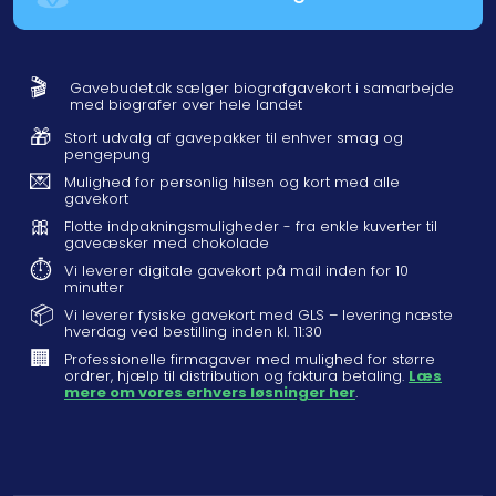
🎬
Gavebudet.dk sælger biografgavekort i samarbejde
med biografer over hele landet
🎁
Stort udvalg af gavepakker til enhver smag og
pengepung
💌
Mulighed for personlig hilsen og kort med alle
gavekort
🎀
Flotte indpakningsmuligheder - fra enkle kuverter til
gaveæsker med chokolade
⏱️
Vi leverer digitale gavekort på mail inden for 10
minutter
📦
Vi leverer fysiske gavekort med GLS – levering næste
hverdag ved bestilling inden kl. 11:30
🏢
Professionelle firmagaver med mulighed for større
ordrer, hjælp til distribution og faktura betaling.
Læs
mere om vores erhvers løsninger her
.