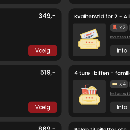
349,-
Kvalitetstid for 2 - All
x 2
Indløses i
Vælg
Info
519,-
4 ture i biffen - fami
x 4
Indløses i
Vælg
Info
869,-
Beløb til billetter etc.