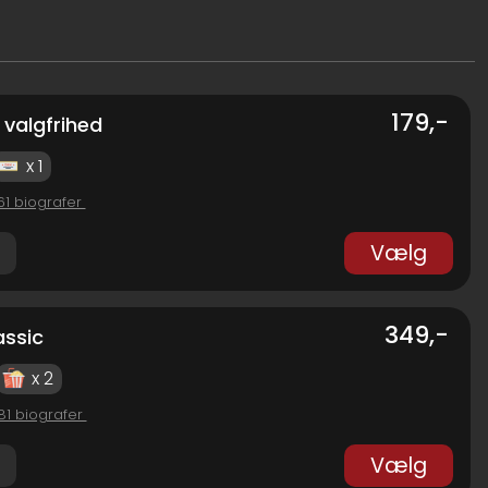
179,-
 valgfrihed
x 1
 61 biografer
Vælg
349,-
assic
x 2
 81 biografer
Vælg