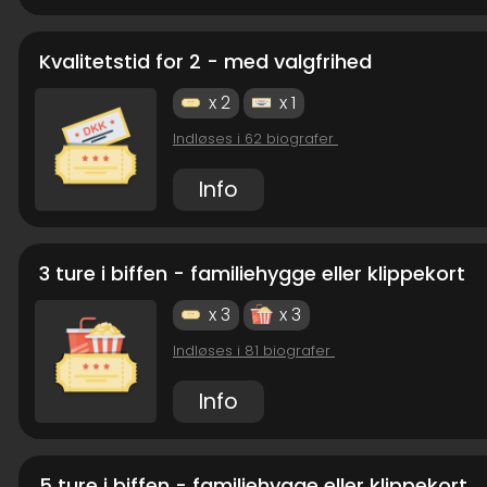
Kvalitetstid for 2 - med valgfrihed
x 2
x 1
Indløses i 62 biografer
Info
3 ture i biffen - familiehygge eller klippekort
x 3
x 3
Indløses i 81 biografer
Info
5 ture i biffen - familiehygge eller klippekort