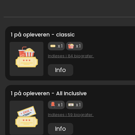
1 på opleveren - classic
x 1
x 1
Indløses i 84 biografer
Info
1 på opleveren - All Inclusive
x 1
x 1
Indløses i 59 biografer
Info