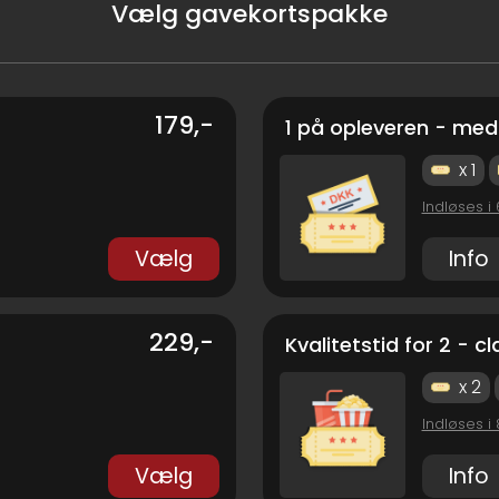
Vælg gavekortspakke
179,-
1 på opleveren - med
x 1
Indløses i
Vælg
Info
229,-
Kvalitetstid for 2 - cl
x 2
Indløses i
Vælg
Info