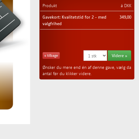
Produkt
á DKK
Gavekort: Kvalitetstid for 2 - med
349,00
valgfrihed
Videre »
« tilbage
Ønsker du mere end én af denne gave, vælg da
antal før du klikker videre.