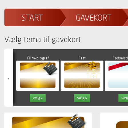
Vælg tema til gavekort
Film/biograf
Fest
Fødselsd
«
Vælg »
Vælg »
Vælg