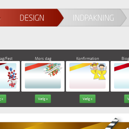
ag/Fest
Mors dag
Konfirmation
Biog
 »
Vælg »
Vælg »
V