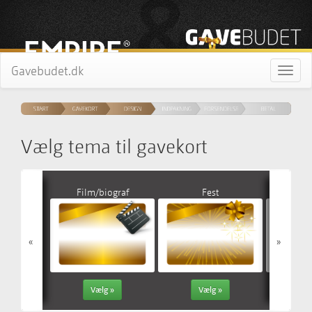
Gavebudet.dk
Toggl
naviga
Vælg tema til gavekort
Film/biograf
Fest
Fødsel
«
»
Vælg »
Vælg »
V