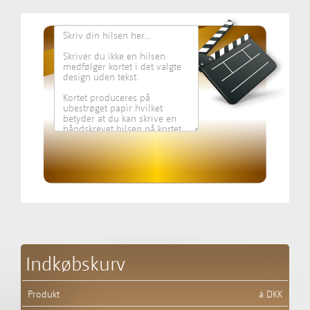
Indkøbskurv
Produkt
á DKK