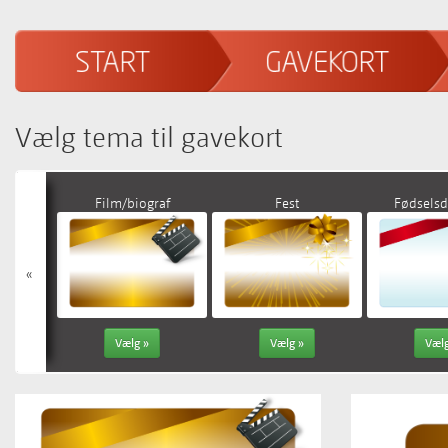
Vælg tema til gavekort
Film/biograf
Fest
Fødselsd
«
Vælg »
Vælg »
Vælg