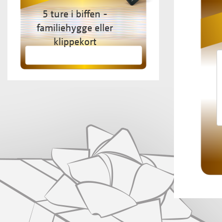
5 ture i biffen -
familiehygge eller
klippekort