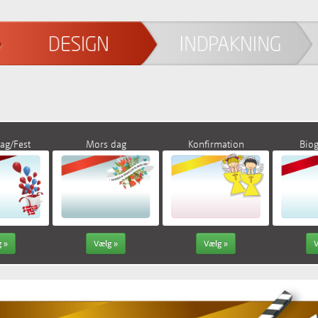
ag/Fest
Mors dag
Konfirmation
Biog
 »
Vælg »
Vælg »
V