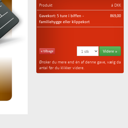
Produkt
á DKK
Gavekort: 5 ture i biffen -
869,00
familiehygge eller klippekort
Videre »
« tilbage
Ønsker du mere end én af denne gave, vælg da
antal før du klikker videre.